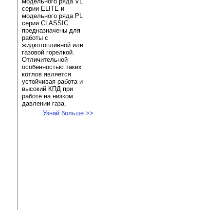
модельного ряда VL
серии ELITE и
модельного ряда PL
серии CLASSIC
предназначены для
работы с
жидкотопливной или
газовой горелкой.
Отличительной
особенностью таких
котлов является
устойчивая работа и
высокий КПД при
работе на низком
давлении газа.
Узнай больше >>