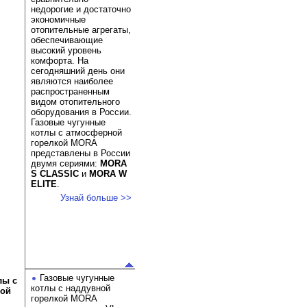
недорогие и достаточно
экономичные
отопительные агрегаты,
обеспечивающие
высокий уровень
комфорта. На
сегодняшний день они
являются наиболее
распространенным
видом отопительного
оборудования в России.
Газовые чугунные
котлы с атмосферной
горелкой MORA
представлены в России
двумя сериями:
MORA
S CLASSIC
и
MORA W
ELITE
.
Узнай больше >>
Газовые чугунные
лы с
котлы с наддувной
кой
горелкой MORA