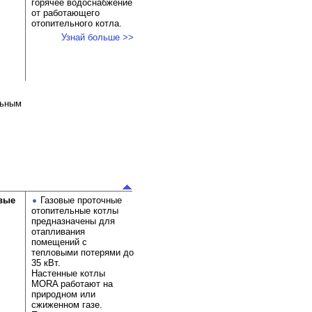
горячее водоснабжение
от работающего
отопительного котла.
Узнай больше >>
льным
вые
Газовые проточные
отопительные котлы
предназначены для
отапливания
помещений с
тепловыми потерями до
35 кВт.
Настенные котлы
MORA работают на
природном или
сжиженном газе.