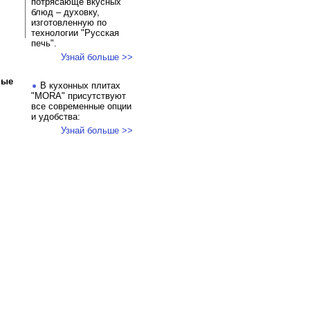
потрясающе вкусных
блюд – духовку,
изготовленную по
технологии "Русская
печь".
Узнай больше >>
ные
В кухонных плитах
"MORA" присутствуют
все современные опции
и удобства:
Узнай больше >>