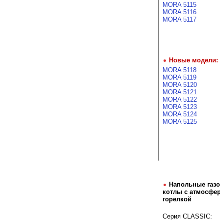
MORA 5115
MORA 5116
MORA 5117
Новые модели:
MORA 5118
MORA 5119
MORA 5120
MORA 5121
MORA 5122
MORA 5123
MORA 5124
MORA 5125
Напольные газ
котлы с атмосфе
горелкой
Серия CLASSIC: