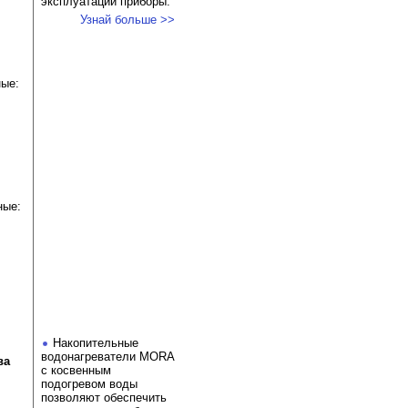
эксплуатации приборы.
Узнай больше >>
ные:
ные:
Накопительные
водонагреватели MORA
ва
с косвенным
подогревом воды
позволяют обеспечить