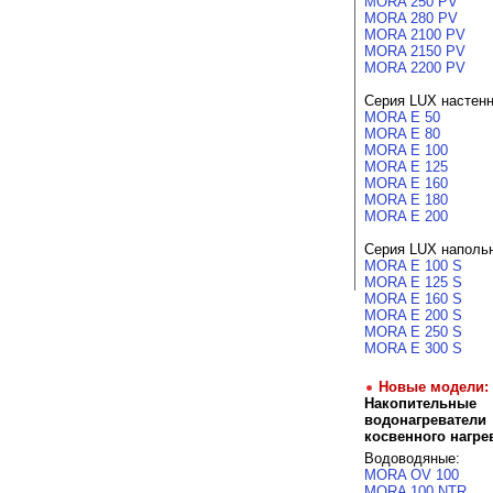
MORA 250 PV
MORA 280 PV
MORA 2100 PV
MORA 2150 PV
MORA 2200 PV
Серия LUX настен
MORA E 50
MORA E 80
MORA E 100
MORA E 125
MORA E 160
MORA E 180
MORA E 200
Серия LUX наполь
MORA E 100 S
MORA E 125 S
MORA E 160 S
MORA E 200 S
MORA E 250 S
MORA E 300 S
Новые модели:
Накопительные
водонагреватели
косвенного нагре
Водоводяные:
MORA OV 100
MORA 100 NTR