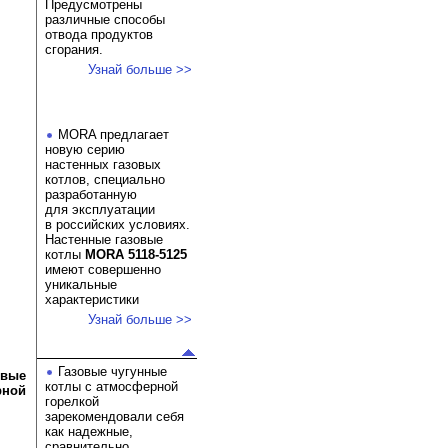
Предусмотрены
различные способы
отвода продуктов
сгорания.
Узнай больше >>
MORA предлагает
новую серию
настенных газовых
котлов, специально
разработанную
для эксплуатации
в российских условиях.
Настенные газовые
котлы
MORA 5118-5125
имеют совершенно
уникальные
характеристики
Узнай больше >>
Газовые чугунные
овые
котлы с атмосферной
рной
горелкой
зарекомендовали себя
как надежные,
сравнительно