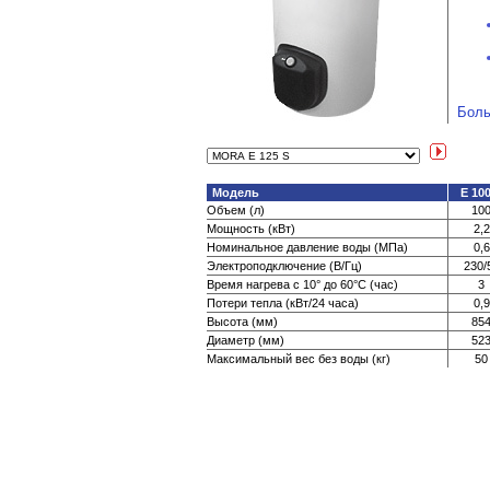
Боль
Модель
E 10
Объем (л)
10
Мощность (кВт)
2,2
Номинальное давление воды (МПа)
0,6
Электроподключение (В/Гц)
230/
Время нагрева с 10° до 60°С (час)
3
Потери тепла (кВт/24 часа)
0,9
Высота (мм)
85
Диаметр (мм)
52
Максимальный вес без воды (кг)
50