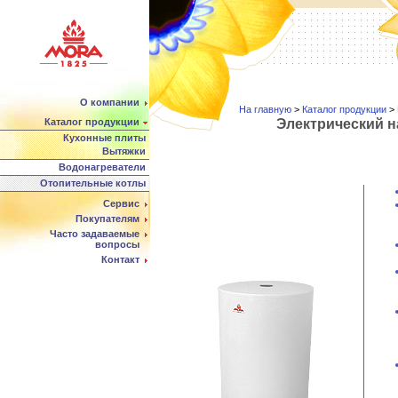
О компании
На главную
>
Каталог продукции
>
Каталог продукции
Электрический 
Кухонные плиты
Вытяжки
Водонагреватели
Отопительные котлы
Сервис
Покупателям
Часто задаваемые
вопросы
Контакт